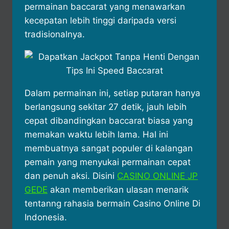
permainan baccarat yang menawarkan
kecepatan lebih tinggi daripada versi
tradisionalnya.
Dalam permainan ini, setiap putaran hanya
berlangsung sekitar 27 detik, jauh lebih
cepat dibandingkan baccarat biasa yang
memakan waktu lebih lama. Hal ini
membuatnya sangat populer di kalangan
pemain yang menyukai permainan cepat
dan penuh aksi. Disini
CASINO ONLINE JP
GEDE
akan memberikan ulasan menarik
tentanng rahasia bermain Casino Online Di
Indonesia.