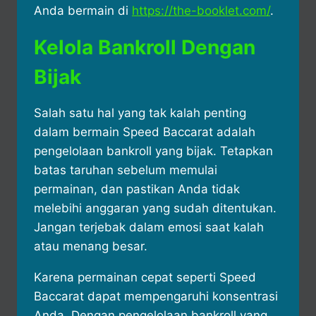
Anda bermain di
https://the-booklet.com/
.
Kelola Bankroll Dengan
Bijak
Salah satu hal yang tak kalah penting
dalam bermain Speed Baccarat adalah
pengelolaan bankroll yang bijak. Tetapkan
batas taruhan sebelum memulai
permainan, dan pastikan Anda tidak
melebihi anggaran yang sudah ditentukan.
Jangan terjebak dalam emosi saat kalah
atau menang besar.
Karena permainan cepat seperti Speed
Baccarat dapat mempengaruhi konsentrasi
Anda. Dengan pengelolaan bankroll yang