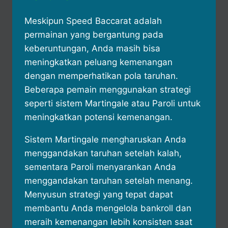
Meskipun Speed Baccarat adalah
permainan yang bergantung pada
keberuntungan, Anda masih bisa
meningkatkan peluang kemenangan
dengan memperhatikan pola taruhan.
Beberapa pemain menggunakan strategi
seperti sistem Martingale atau Paroli untuk
meningkatkan potensi kemenangan.
Sistem Martingale mengharuskan Anda
menggandakan taruhan setelah kalah,
sementara Paroli menyarankan Anda
menggandakan taruhan setelah menang.
Menyusun strategi yang tepat dapat
membantu Anda mengelola bankroll dan
meraih kemenangan lebih konsisten saat