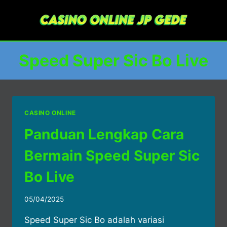
Skip
to
content
Speed Super Sic Bo Live
CASINO ONLINE
Panduan Lengkap Cara
Bermain Speed Super Sic
Bo Live
05/04/2025
Speed Super Sic Bo adalah variasi