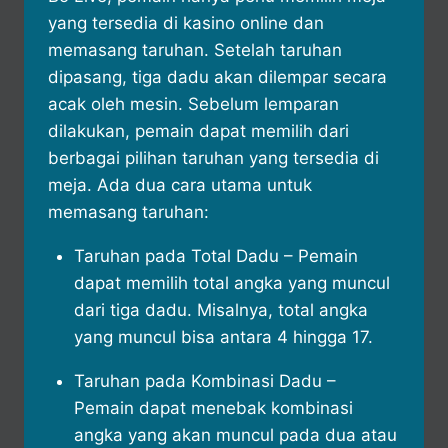
yang tersedia di kasino online dan
memasang taruhan. Setelah taruhan
dipasang, tiga dadu akan dilempar secara
acak oleh mesin. Sebelum lemparan
dilakukan, pemain dapat memilih dari
berbagai pilihan taruhan yang tersedia di
meja. Ada dua cara utama untuk
memasang taruhan:
Taruhan pada Total Dadu – Pemain
dapat memilih total angka yang muncul
dari tiga dadu. Misalnya, total angka
yang muncul bisa antara 4 hingga 17.
Taruhan pada Kombinasi Dadu –
Pemain dapat menebak kombinasi
angka yang akan muncul pada dua atau