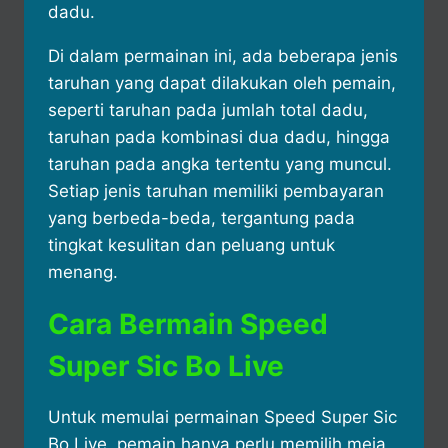
dadu.
Di dalam permainan ini, ada beberapa jenis
taruhan yang dapat dilakukan oleh pemain,
seperti taruhan pada jumlah total dadu,
taruhan pada kombinasi dua dadu, hingga
taruhan pada angka tertentu yang muncul.
Setiap jenis taruhan memiliki pembayaran
yang berbeda-beda, tergantung pada
tingkat kesulitan dan peluang untuk
menang.
Cara Bermain Speed
Super Sic Bo Live
Untuk memulai permainan Speed Super Sic
Bo Live, pemain hanya perlu memilih meja