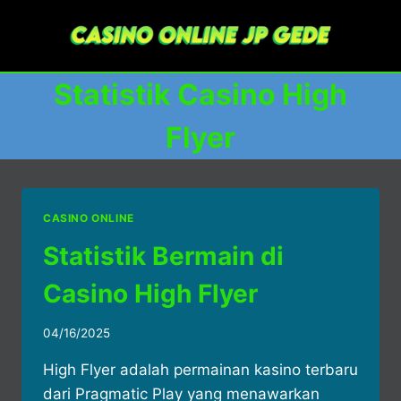
Skip
to
content
Statistik Casino High
Flyer
CASINO ONLINE
Statistik Bermain di
Casino High Flyer
04/16/2025
High Flyer adalah permainan kasino terbaru
dari Pragmatic Play yang menawarkan