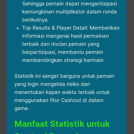
Sehingga pemain dapat mengantisipasi
kemungkinan multiplikator dalam ronde
berikutnya.
Top Results & Player Detail: Memberikan
informasi mengenai hasil permainan
terbaik dan rincian pemain yang
berpartisipasi, membantu pemain
membandingkan strategi bermain.
Statistik ini sangat berguna untuk pemain
yang ingin mengelola risiko dan
menentukan kapan waktu terbaik untuk
menggunakan fitur Cashout di dalam
game.
Manfaat Statistik untuk