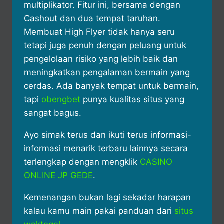
multiplikator. Fitur ini, bersama dengan
Cashout dan dua tempat taruhan.
Membuat High Flyer tidak hanya seru
tetapi juga penuh dengan peluang untuk
pengelolaan risiko yang lebih baik dan
meningkatkan pengalaman bermain yang
cerdas. Ada banyak tempat untuk bermain,
tapi
obengbet
punya kualitas situs yang
sangat bagus.
Ayo simak terus dan ikuti terus informasi-
informasi menarik terbaru lainnya secara
terlengkap dengan mengklik
CASINO
ONLINE JP GEDE
.
Kemenangan bukan lagi sekadar harapan
kalau kamu main pakai panduan dari
situs