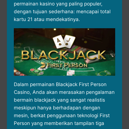
permainan kasino yang paling populer,
dengan tujuan sederhana: mencapai total
kartu 21 atau mendekatinya.
Dalam permainan Blackjack First Person
Casino, Anda akan merasakan pengalaman
bermain blackjack yang sangat realistis
meskipun hanya berhadapan dengan
mesin, berkat penggunaan teknologi First
Person yang memberikan tampilan tiga