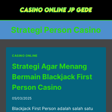
Skip
to
content
Strategi Person Casino
CASINO ONLINE
Strategi Agar Menang
Bermain Blackjack First
Person Casino
05/03/2025
Blackjack First Person adalah salah satu