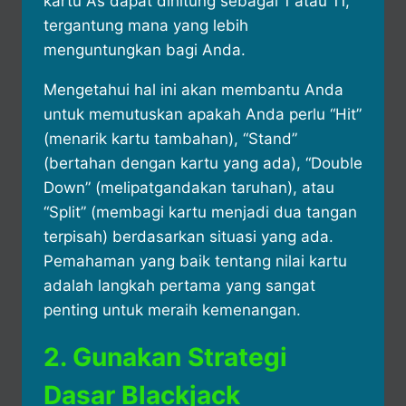
kartu As dapat dihitung sebagai 1 atau 11,
tergantung mana yang lebih
menguntungkan bagi Anda.
Mengetahui hal ini akan membantu Anda
untuk memutuskan apakah Anda perlu “Hit”
(menarik kartu tambahan), “Stand”
(bertahan dengan kartu yang ada), “Double
Down” (melipatgandakan taruhan), atau
“Split” (membagi kartu menjadi dua tangan
terpisah) berdasarkan situasi yang ada.
Pemahaman yang baik tentang nilai kartu
adalah langkah pertama yang sangat
penting untuk meraih kemenangan.
2. Gunakan Strategi
Dasar Blackjack