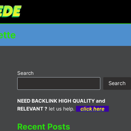
ette
Search
Search
NEED BACKLINK HIGH QUALITY and
RELEVANT ?
let us help.
click here
Recent Posts