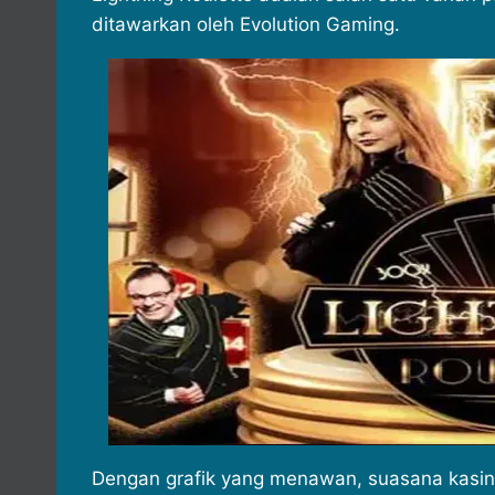
ditawarkan oleh Evolution Gaming.
Dengan grafik yang menawan, suasana kasino