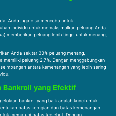
da, Anda juga bisa mencoba untuk
uhan individu untuk memaksimalkan peluang Anda.
a) memberikan peluang lebih tinggi untuk menang,
ikan Anda sekitar 33% peluang menang,
ya memiliki peluang 2,7%. Dengan menggabungkan
keseimbangan antara kemenangan yang lebih sering
vidu.
Bankroll yang Efektif
gelolaan bankroll yang baik adalah kunci untuk
Tentukan batas kerugian dan batas kemenangan
untuk mematuhi batas tersebut. Dengan