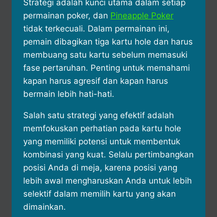
Strategi adalah kunci utama dalam setiap
permainan poker, dan
Pineapple Poker
tidak terkecuali. Dalam permainan ini,
pemain dibagikan tiga kartu hole dan harus
membuang satu kartu sebelum memasuki
fase pertaruhan. Penting untuk memahami
kapan harus agresif dan kapan harus
bermain lebih hati-hati.
Salah satu strategi yang efektif adalah
memfokuskan perhatian pada kartu hole
yang memiliki potensi untuk membentuk
kombinasi yang kuat. Selalu pertimbangkan
posisi Anda di meja, karena posisi yang
lebih awal mengharuskan Anda untuk lebih
selektif dalam memilih kartu yang akan
dimainkan.