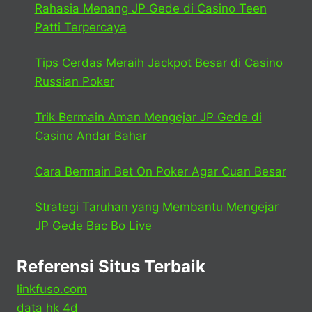
Rahasia Menang JP Gede di Casino Teen
Patti Terpercaya
Tips Cerdas Meraih Jackpot Besar di Casino
Russian Poker
Trik Bermain Aman Mengejar JP Gede di
Casino Andar Bahar
Cara Bermain Bet On Poker Agar Cuan Besar
Strategi Taruhan yang Membantu Mengejar
JP Gede Bac Bo Live
Referensi Situs Terbaik
linkfuso.com
data hk 4d