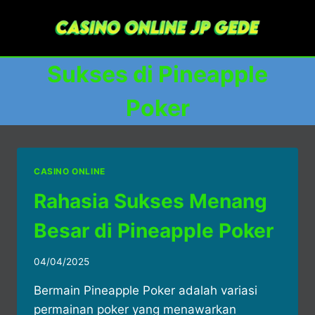
Skip
to
content
Sukses di Pineapple
Poker
CASINO ONLINE
Rahasia Sukses Menang
Besar di Pineapple Poker
04/04/2025
Bermain Pineapple Poker adalah variasi
permainan poker yang menawarkan