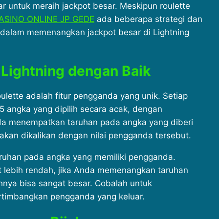
r untuk meraih jackpot besar. Meskipun roulette
ASINO ONLINE JP GEDE
ada beberapa strategi dan
 dalam memenangkan jackpot besar di Lightning
 Lightning dengan Baik
oulette adalah fitur pengganda yang unik. Setiap
5 angka yang dipilih secara acak, dengan
da menempatkan taruhan pada angka yang diberi
n dikalikan dengan nilai pengganda tersebut.
aruhan pada angka yang memiliki pengganda.
it lebih rendah, jika Anda memenangkan taruhan
nya bisa sangat besar. Cobalah untuk
imbangkan pengganda yang keluar.