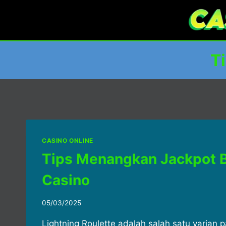
Skip
to
content
T
CASINO ONLINE
Tips Menangkan Jackpot Be
Casino
05/03/2025
Lightning Roulette adalah salah satu varian p