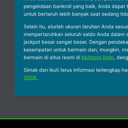
pengelolaan bankroll yang baik, Anda dapat
untuk bertaruh lebih banyak saat sedang tid
Selain itu, aturlah ukuran taruhan Anda ses
mempertaruhkan seluruh saldo Anda dalam s
jackpot besar sangat besar. Dengan pendekat
kesempatan untuk bermain dan, mungkin, m
bermain di situs resmi di
bbfstoto login
, den
Simak dan ikuti terus informasi terlengkap han
GEDE
.