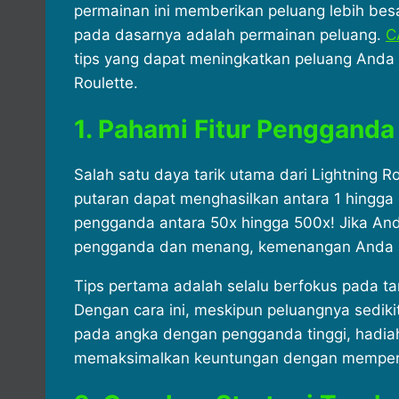
permainan ini memberikan peluang lebih besa
pada dasarnya adalah permainan peluang.
C
tips yang dapat meningkatkan peluang Anda
Roulette.
1. Pahami Fitur Pengganda
Salah satu daya tarik utama dari Lightning R
putaran dapat menghasilkan antara 1 hingga 
pengganda antara 50x hingga 500x! Jika An
pengganda dan menang, kemenangan Anda aka
Tips pertama adalah selalu berfokus pada t
Dengan cara ini, meskipun peluangnya sedik
pada angka dengan pengganda tinggi, hadiah
memaksimalkan keuntungan dengan mempert