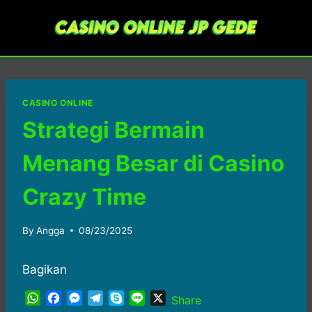
Skip
to
content
CASINO ONLINE
Strategi Bermain
Menang Besar di Casino
Crazy Time
By
Angga
08/23/2025
Bagikan
W
F
M
T
S
L
X
Share