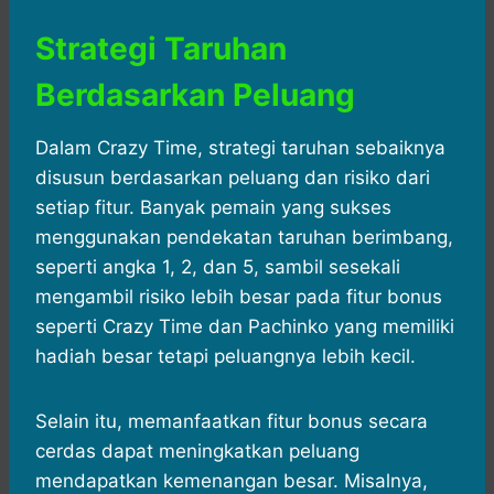
Strategi Taruhan
Berdasarkan Peluang
Dalam Crazy Time, strategi taruhan sebaiknya
disusun berdasarkan peluang dan risiko dari
setiap fitur. Banyak pemain yang sukses
menggunakan pendekatan taruhan berimbang,
seperti angka 1, 2, dan 5, sambil sesekali
mengambil risiko lebih besar pada fitur bonus
seperti Crazy Time dan Pachinko yang memiliki
hadiah besar tetapi peluangnya lebih kecil.
Selain itu, memanfaatkan fitur bonus secara
cerdas dapat meningkatkan peluang
mendapatkan kemenangan besar. Misalnya,