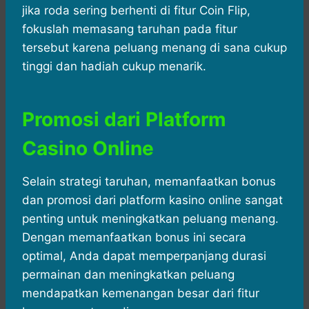
jika roda sering berhenti di fitur Coin Flip,
fokuslah memasang taruhan pada fitur
tersebut karena peluang menang di sana cukup
tinggi dan hadiah cukup menarik.
Promosi dari Platform
Casino Online
Selain strategi taruhan, memanfaatkan bonus
dan promosi dari platform kasino online sangat
penting untuk meningkatkan peluang menang.
Dengan memanfaatkan bonus ini secara
optimal, Anda dapat memperpanjang durasi
permainan dan meningkatkan peluang
mendapatkan kemenangan besar dari fitur