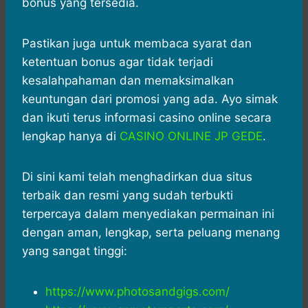
bonus yang tersedia.
Pastikan juga untuk membaca syarat dan
ketentuan bonus agar tidak terjadi
kesalahpahaman dan memaksimalkan
keuntungan dari promosi yang ada. Ayo simak
dan ikuti terus informasi casino online secara
lengkap hanya di
CASINO ONLINE JP GEDE
.
Di sini kami telah menghadirkan dua situs
terbaik dan resmi yang sudah terbukti
terpercaya dalam menyediakan permainan ini
dengan aman, lengkap, serta peluang menang
yang sangat tinggi:
https://www.photosandgigs.com/