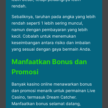
rendah.
Sebaliknya, taruhan pada angka yang lebih
rendah seperti 1 lebih sering muncul,
namun dengan pembayaran yang lebih
kecil. Cobalah untuk menemukan
keseimbangan antara risiko dan imbalan
yang sesuai dengan gaya bermain Anda.
Manfaatkan Bonus dan
Promosi
Banyak kasino online menawarkan bonus
dan promosi menarik untuk permainan Live
Casino, termasuk Dream Catcher.
Manfaatkan bonus selamat datang,