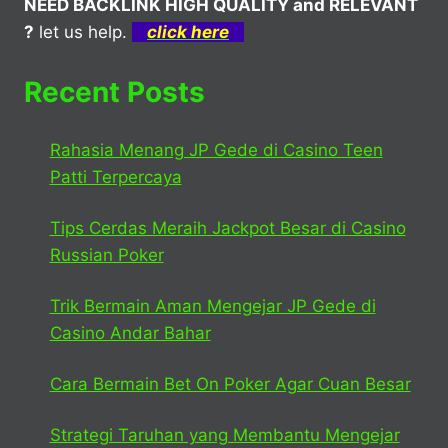
NEED BACKLINK HIGH QUALITY and RELEVANT
?
let us help.
click here
Recent Posts
Rahasia Menang JP Gede di Casino Teen
Patti Terpercaya
Tips Cerdas Meraih Jackpot Besar di Casino
Russian Poker
Trik Bermain Aman Mengejar JP Gede di
Casino Andar Bahar
Cara Bermain Bet On Poker Agar Cuan Besar
Strategi Taruhan yang Membantu Mengejar