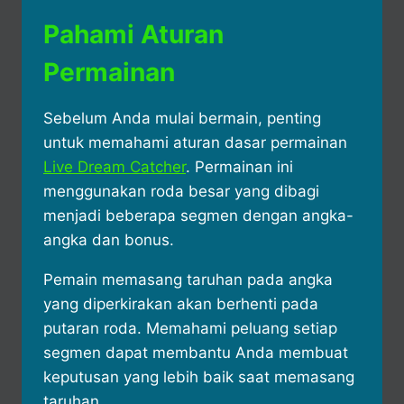
Pahami Aturan
Permainan
Sebelum Anda mulai bermain, penting
untuk memahami aturan dasar permainan
Live Dream Catcher
. Permainan ini
menggunakan roda besar yang dibagi
menjadi beberapa segmen dengan angka-
angka dan bonus.
Pemain memasang taruhan pada angka
yang diperkirakan akan berhenti pada
putaran roda. Memahami peluang setiap
segmen dapat membantu Anda membuat
keputusan yang lebih baik saat memasang
taruhan.