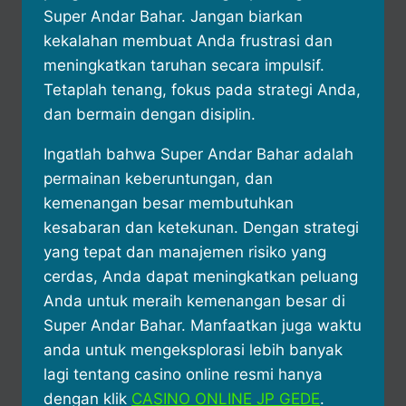
Super Andar Bahar. Jangan biarkan
kekalahan membuat Anda frustrasi dan
meningkatkan taruhan secara impulsif.
Tetaplah tenang, fokus pada strategi Anda,
dan bermain dengan disiplin.
Ingatlah bahwa Super Andar Bahar adalah
permainan keberuntungan, dan
kemenangan besar membutuhkan
kesabaran dan ketekunan. Dengan strategi
yang tepat dan manajemen risiko yang
cerdas, Anda dapat meningkatkan peluang
Anda untuk meraih kemenangan besar di
Super Andar Bahar. Manfaatkan juga waktu
anda untuk mengeksplorasi lebih banyak
lagi tentang casino online resmi hanya
dengan klik
CASINO ONLINE JP GEDE
.