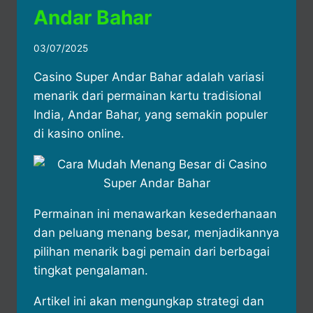
Andar Bahar
03/07/2025
Casino Super Andar Bahar adalah variasi
menarik dari permainan kartu tradisional
India, Andar Bahar, yang semakin populer
di kasino online.
Permainan ini menawarkan kesederhanaan
dan peluang menang besar, menjadikannya
pilihan menarik bagi pemain dari berbagai
tingkat pengalaman.
Artikel ini akan mengungkap strategi dan