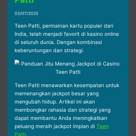
03/07/2025
Teen Patti, permainan kartu populer dari
India, telah menjadi favorit di kasino online
di seluruh dunia. Dengan kombinasi
keberuntungan dan strategi.
Teen Patti menawarkan kesempatan untuk
memenangkan jackpot besar yang
mengubah hidup. Artikel ini akan
membongkar rahasia dan strategi yang
dapat membantu Anda meningkatkan
peluang meraih jackpot impian di
Teen
Patti
.