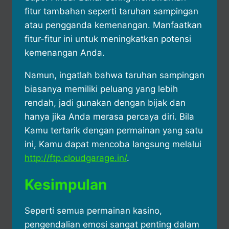
fitur tambahan seperti taruhan sampingan
atau pengganda kemenangan. Manfaatkan
fitur-fitur ini untuk meningkatkan potensi
kemenangan Anda.
Namun, ingatlah bahwa taruhan sampingan
biasanya memiliki peluang yang lebih
rendah, jadi gunakan dengan bijak dan
hanya jika Anda merasa percaya diri. Bila
Kamu tertarik dengan permainan yang satu
ini, Kamu dapat mencoba langsung melalui
http://ftp.cloudgarage.in/
.
Kesimpulan
Seperti semua permainan kasino,
pengendalian emosi sangat penting dalam