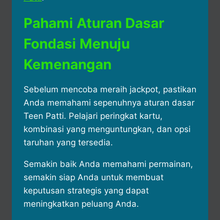
Pahami Aturan Dasar
Fondasi Menuju
Kemenangan
Sebelum mencoba meraih jackpot, pastikan
Anda memahami sepenuhnya aturan dasar
Teen Patti. Pelajari peringkat kartu,
kombinasi yang menguntungkan, dan opsi
taruhan yang tersedia.
Semakin baik Anda memahami permainan,
semakin siap Anda untuk membuat
keputusan strategis yang dapat
meningkatkan peluang Anda.