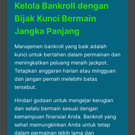
Kelola Bankroll dengan
Bijak Kunci Bermain
Jangka Panjang
Manajemen bankroll yang baik adalah
kunci untuk bertahan dalam permainan dan
meningkatkan peluang meraih jackpot.
Tetapkan anggaran harian atau mingguan
dan jangan pernah melebihi batas
tersebut.
Hindari godaan untuk mengejar kerugian
dan selalu bermain sesuai dengan
kemampuan finansial Anda. Bankroll yang
sehat memungkinkan Anda untuk tetap
dalam permainan lebih lama dan