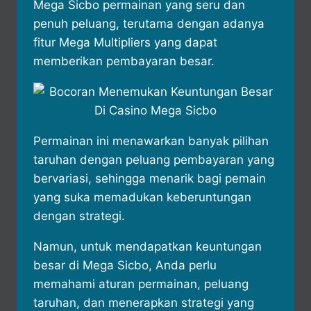
Mega Sicbo permainan yang seru dan
penuh peluang, terutama dengan adanya
fitur Mega Multipliers yang dapat
memberikan pembayaran besar.
Permainan ini menawarkan banyak pilihan
taruhan dengan peluang pembayaran yang
bervariasi, sehingga menarik bagi pemain
yang suka memadukan keberuntungan
dengan strategi.
Namun, untuk mendapatkan keuntungan
besar di Mega Sicbo, Anda perlu
memahami aturan permainan, peluang
taruhan, dan menerapkan strategi yang