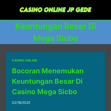
Skip
to
content
Keuntungan Besar Di
Mega Sicbo
CASINO ONLINE
Bocoran Menemukan
Keuntungan Besar Di
Casino Mega Sicbo
02/18/2025