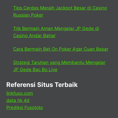
Tips Cerdas Meraih Jackpot Besar di Casino
Russian Poker
Trik Bermain Aman Mengejar JP Gede di
Casino Andar Bahar
Cara Bermain Bet On Poker Agar Cuan Besar
Strategi Taruhan yang Membantu Mengejar
JP Gede Bac Bo Live
Referensi Situs Terbaik
linkfuso.com
data hk 4d
Prediksi Fusototo