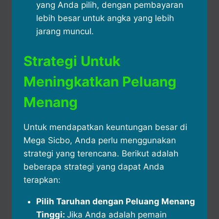
yang Anda pilih, dengan pembayaran
lebih besar untuk angka yang lebih
jarang muncul.
Strategi Untuk
Meningkatkan Peluang
Menang
Untuk mendapatkan keuntungan besar di
Mega Sicbo, Anda perlu menggunakan
strategi yang terencana. Berikut adalah
beberapa strategi yang dapat Anda
terapkan:
Pilih Taruhan dengan Peluang Menang
Tinggi:
Jika Anda adalah pemain