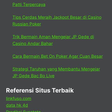
Patti Terpercaya
Tips Cerdas Meraih Jackpot Besar di Casino
Russian Poker
Trik Bermain Aman Mengejar JP Gede di
Casino Andar Bahar
Cara Bermain Bet On Poker Agar Cuan Besar
Strategi Taruhan yang Membantu Mengejar
JP Gede Bac Bo Live
Referensi Situs Terbaik
linkfuso.com
data hk 4d
Prediksi Fusototo