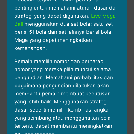
penting untuk memahami aturan dasar dan
strategi yang dapat digunakan.
Live Mega
Ball
menggunakan dua set bola: satu set
berisi 51 bola dan set lainnya berisi bola
Mega yang dapat meningkatkan
kemenangan.
Pemain memilih nomor dan berharap
nomor yang mereka pilih muncul selama
pengundian. Memahami probabilitas dan
bagaimana pengundian dilakukan akan
membantu pemain membuat keputusan
yang lebih baik. Menggunakan strategi
dasar seperti memilih kombinasi angka
yang seimbang atau menggunakan pola
tertentu dapat membantu meningkatkan