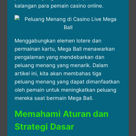
kalangan para pemain casino online.
Menggabungkan elemen lotere dan
permainan kartu, Mega Ball menawarkan
pengalaman yang mendebarkan dan
peluang menang yang menarik. Dalam
artikel ini, kita akan membahas tiga
peluang menang yang dapat dimanfaatkan
oleh pemain untuk meningkatkan peluang
mereka saat bermain Mega Ball.
Memahami Aturan dan
Strategi Dasar