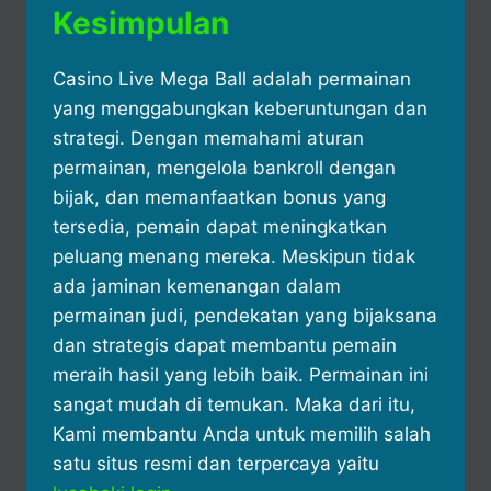
Kesimpulan
Casino Live Mega Ball adalah permainan
yang menggabungkan keberuntungan dan
strategi. Dengan memahami aturan
permainan, mengelola bankroll dengan
bijak, dan memanfaatkan bonus yang
tersedia, pemain dapat meningkatkan
peluang menang mereka. Meskipun tidak
ada jaminan kemenangan dalam
permainan judi, pendekatan yang bijaksana
dan strategis dapat membantu pemain
meraih hasil yang lebih baik. Permainan ini
sangat mudah di temukan. Maka dari itu,
Kami membantu Anda untuk memilih salah
satu situs resmi dan terpercaya yaitu