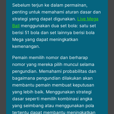
Sebelum terjun ke dalam permainan,
penting untuk memahami aturan dasar dan
strategi yang dapat digunakan.
Live Mega
Ball
menggunakan dua set bola: satu set
berisi 51 bola dan set lainnya berisi bola
Mega yang dapat meningkatkan
kemenangan.
Pemain memilih nomor dan berharap
nomor yang mereka pilih muncul selama
pengundian. Memahami probabilitas dan
bagaimana pengundian dilakukan akan
membantu pemain membuat keputusan
yang lebih baik. Menggunakan strategi
dasar seperti memilih kombinasi angka
yang seimbang atau menggunakan pola
tertentu dapat membantu meningkatkan