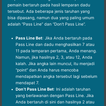
pemain bertaruh pada hasil lemparan dadu
tersebut. Ada beberapa jenis taruhan yang
bisa dipasang, namun dua yang paling umum
adalah “Pass Line” dan “Don’t Pass Line”.
Pass Line Bet
: Jika Anda bertaruh pada
Pass Line dan dadu menghasilkan 7 atau
11 pada lemparan pertama, Anda menang.
Namun, jika hasilnya 2, 3, atau 12, Anda
kalah. Jika angka lain muncul, itu menjadi
“point” dan Anda harus mencoba
mendapatkan angka tersebut lagi sebelum
mendapat 7.
Don’t Pass Line Bet
: Ini adalah taruhan
yang berlawanan dengan Pass Line. Jika
Anda bertaruh di sini dan hasilnya 2 atau