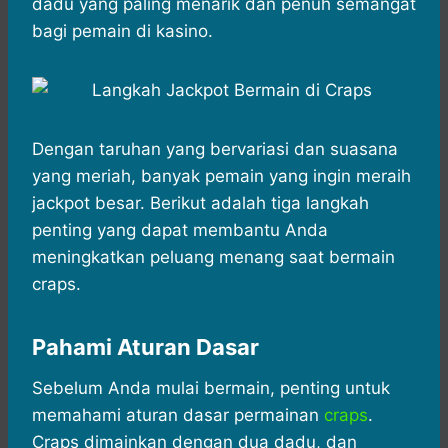
dadu yang paling menarik dan penuh semangat
s
b
e
g
e
bagi pemain di kasino.
A
o
n
r
p
o
g
a
p
k
e
m
r
Dengan taruhan yang bervariasi dan suasana
yang meriah, banyak pemain yang ingin meraih
jackpot besar. Berikut adalah tiga langkah
penting yang dapat membantu Anda
meningkatkan peluang menang saat bermain
craps.
Pahami Aturan Dasar
Sebelum Anda mulai bermain, penting untuk
memahami aturan dasar permainan
craps
.
Craps dimainkan dengan dua dadu, dan